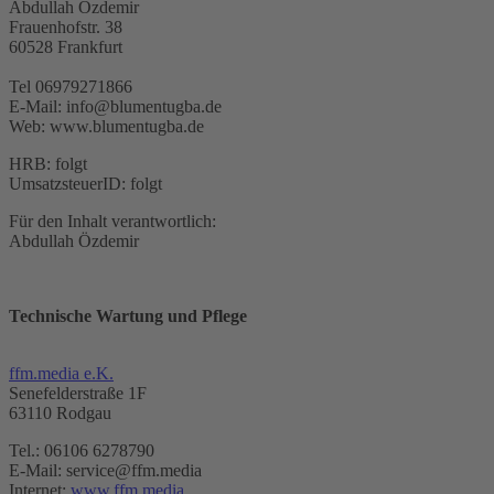
Abdullah Özdemir
Frauenhofstr. 38
60528 Frankfurt
Tel 06979271866
E-Mail: info@blumentugba.de
Web: www.blumentugba.de
HRB: folgt
UmsatzsteuerID: folgt
Für den Inhalt verantwortlich:
Abdullah Özdemir
Technische Wartung und Pflege
ffm.media e.K.
Senefelderstraße 1F
63110 Rodgau
Tel.: 06106 6278790
E-Mail: service@ffm.media
Internet:
www.ffm.media