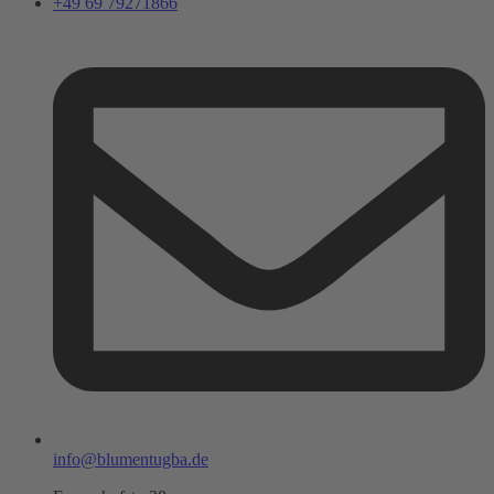
+49 69 79271866
info@blumentugba.de