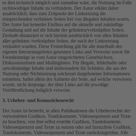
es ihm technisch möglich und zumutbar wäre, die Nutzung im Falle
rechtswidriger Inhalte zu verhindern. Der Autor erklärt daher
ausdrücklich, dass zum Zeitpunkt der Linksetzung die
entsprechenden verlinkten Seiten frei von illegalen Inhalten waren.
Der Autor hat keinerlei Einfluss auf die aktuelle und zukünftige
Gestaltung und auf die Inhalte der gelinkten/verknüpften Seiten.
Deshalb distanziert er sich hiermit ausdrücklich von allen Inhalten
aller gelinkten /verknüpften Seiten, die nach der Linksetzung
verändert wurden. Diese Feststellung gilt für alle innerhalb des
eigenen Internetangebotes gesetzten Links und Verweise sowie für
Fremdeinträge in vom Autor eingerichteten Gästebüchern,
Diskussionsforen und Mailinglisten. Für illegale, fehlerhafte oder
unvollständige Inhalte und insbesondere für Schäden, die aus der
Nutzung oder Nichtnutzung solcherart dargebotener Informationen
entstehen, haftet allein der Anbieter der Seite, auf welche verwiesen
wurde, nicht derjenige, der über Links auf die jeweilige
Veröffentlichung lediglich verweist.
3. Urheber- und Kennzeichenrecht
Der Autor ist bestrebt, in allen Publikationen die Urheberrechte der
verwendeten Grafiken, Tondokumente, Videosequenzen und Texte
zu beachten, von ihm selbst erstellte Grafiken, Tondokumente,
Videosequenzen und Texte zu nutzen oder auf lizenzfreie Grafiken,
Tondokumente, Videosequenzen und Texte zurückzugreifen. Alle