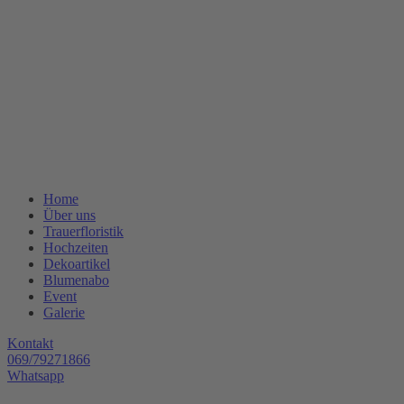
Home
Über uns
Trauerfloristik
Hochzeiten
Dekoartikel
Blumenabo
Event
Galerie
Kontakt
069/79271866
Whatsapp